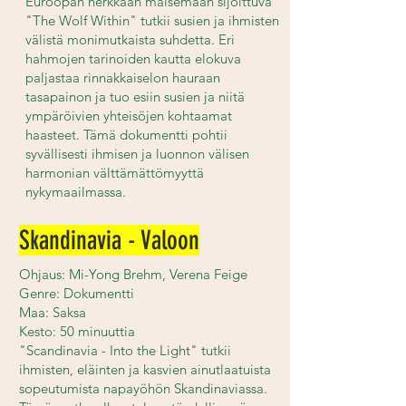
Euroopan herkkään maisemaan sijoittuva
"The Wolf Within" tutkii susien ja ihmisten
välistä monimutkaista suhdetta. Eri
hahmojen tarinoiden kautta elokuva
paljastaa rinnakkaiselon hauraan
tasapainon ja tuo esiin susien ja niitä
ympäröivien yhteisöjen kohtaamat
haasteet. Tämä dokumentti pohtii
syvällisesti ihmisen ja luonnon välisen
harmonian välttämättömyyttä
nykymaailmassa.
Skandinavia - Valoon
Ohjaus: Mi-Yong Brehm, Verena Feige
Genre: Dokumentti
Maa: Saksa
Kesto: 50 minuuttia
"Scandinavia - Into the Light" tutkii
ihmisten, eläinten ja kasvien ainutlaatuista
sopeutumista napayöhön Skandinaviassa.