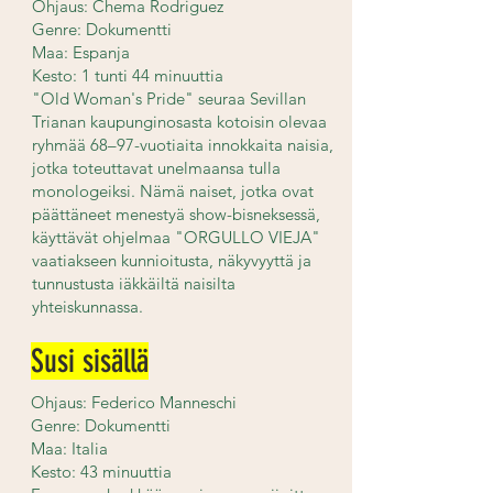
Ohjaus: Chema Rodriguez
Genre: Dokumentti
Maa: Espanja
Kesto: 1 tunti 44 minuuttia
"Old Woman's Pride" seuraa Sevillan
Trianan kaupunginosasta kotoisin olevaa
ryhmää 68–97-vuotiaita innokkaita naisia,
jotka toteuttavat unelmaansa tulla
monologeiksi. Nämä naiset, jotka ovat
päättäneet menestyä show-bisneksessä,
käyttävät ohjelmaa "ORGULLO VIEJA"
vaatiakseen kunnioitusta, näkyvyyttä ja
tunnustusta iäkkäiltä naisilta
yhteiskunnassa.
Susi sisällä
Ohjaus: Federico Manneschi
Genre: Dokumentti
Maa: Italia
Kesto: 43 minuuttia