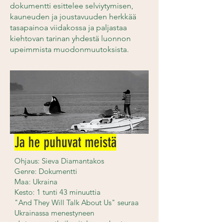
dokumentti esittelee selviytymisen,
kauneuden ja joustavuuden herkkää
tasapainoa viidakossa ja paljastaa
kiehtovan tarinan yhdestä luonnon
upeimmista muodonmuutoksista.
Ja he puhuvat meistä
Ohjaus: Sieva Diamantakos
Genre: Dokumentti
Maa: Ukraina
Kesto: 1 tunti 43 minuuttia
"And They Will Talk About Us" seuraa
Ukrainassa menestyneen