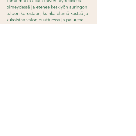
Tämä matka alkaa talven täydellisessä
pimeydessä ja etenee keskiyön auringon
tuloon korostaen, kuinka elämä kestää ja
kukoistaa valon puuttuessa ja paluussa
tässä äärimmäisessä pohjoisessa
maisemassa.
Annen Amazon
Ohjaus: Päivi Kapiainen-Heiskanen
Genre: Dokumentti
Maa: Suomi