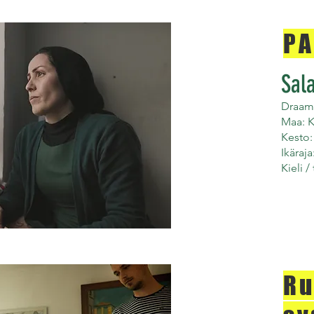
PA
Sal
Draama
Maa: 
Kesto:
Ikäraja
Kieli /
Ru