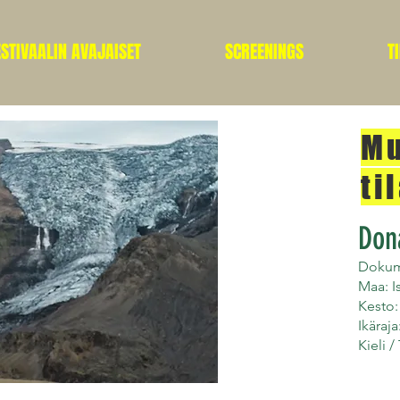
ESTIVAALIN AVAJAISET
SCREENINGS
T
Mu
ti
Don
Dokume
Maa: Is
Kesto:
Ikäraja
Kieli /