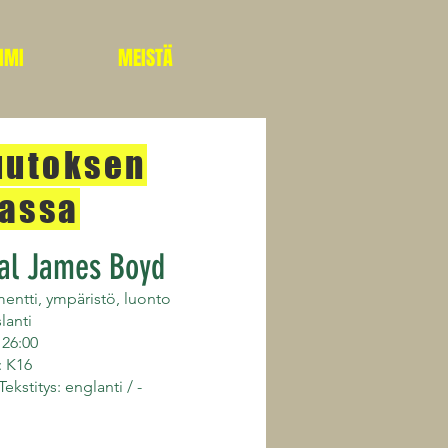
IIMI
MEISTÄ
utoksen
lassa
al James Boyd
ntti, ympäristö, luonto
lanti
 26:00
: K16
 Tekstitys: englanti / -