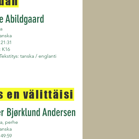
dän
e Abildgaard
a
anska
 21:31
: K16
 Tekstitys: tanska / englanti
s en välittäisi
er Bjørklund Andersen
a, perhe
anska
 49:59