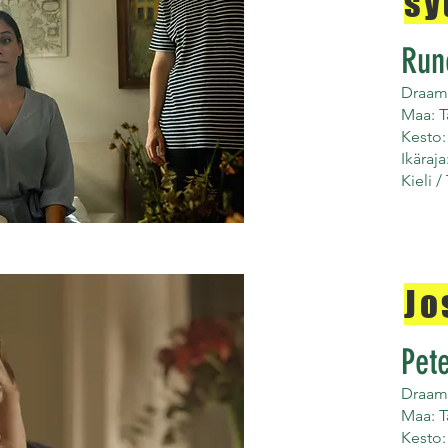
sy
Run
Draam
Maa: T
Kesto:
Ikäraja
Kieli /
Jo
Pet
Draam
Maa: T
Kesto: