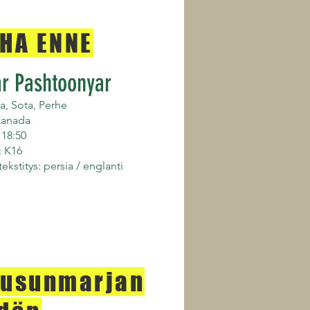
HA ENNE
ar Pashtoonyar
, Sota, Perhe
Kanada
 18:50
: K16
 tekstitys: persia / englanti
usunmarjan