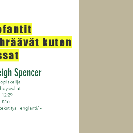
efantit
hräävät kuten
ssat
eigh Spencer
 opiskelija
hdysvallat
 12:29
: K16
 tekstitys: englanti/ -