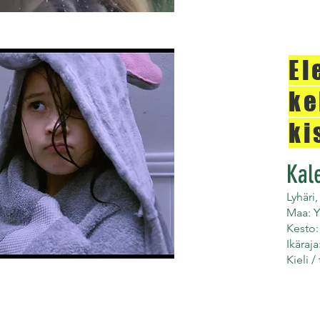
El
ke
ki
Kal
Lyhäri,
Maa: Y
Kesto:
Ikäraja
Kieli /