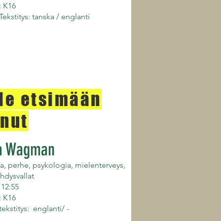
: K16
 Tekstitys: tanska / englanti
le etsimään
nut
a Wagman
, perhe, psykologia, mielenterveys,
hdysvallat
 12:55
: K16
 tekstitys: englanti/ -